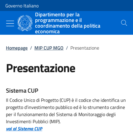
Vai al contenuto
Vai alla navigazione del sito
Governo Italiano
Dipartimento per la
programmazione e il
coordinamento della politica
Cerca
economica
Homepage
/
MIP CUP MGO
/
Presentazione
Presentazione
Sistema CUP
Il Codice Unico di Progetto (CUP) è il codice che identifica un
progetto d’investimento pubblico ed è lo strumento cardine
per il funzionamento del Sistema di Monitoraggio degli
Investimenti Pubblici (MIP).
vai al Sistema CUP