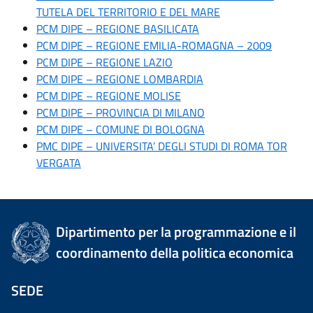
TUTELA DEL TERRITORIO E DEL MARE
PCM DIPE – REGIONE BASILICATA
PCM DIPE – REGIONE EMILIA-ROMAGNA – 2009
PCM DIPE – REGIONE LAZIO
PCM DIPE – REGIONE LOMBARDIA
PCM DIPE – REGIONE MOLISE
PCM DIPE – PROVINCIA DI MILANO
PCM DIPE – COMUNE DI BOLOGNA
PMC DIPE – UNIVERSITA’ DEGLI STUDI DI ROMA TOR
VERGATA
Dipartimento per la programmazione e il
coordinamento della politica economica
SEDE