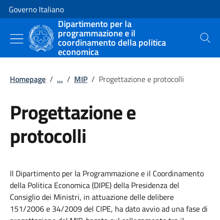
Vai al contenuto
Vai alla navigazione del sito
Governo Italiano
Dipartimento per la
programmazione e il
coordinamento della politica
Cerca
economica
Homepage
/
...
/
MIP
/
Progettazione e protocolli
Progettazione e
protocolli
Il Dipartimento per la Programmazione e il Coordinamento
della Politica Economica (DIPE) della Presidenza del
Consiglio dei Ministri, in attuazione delle delibere
151/2006 e 34/2009 del CIPE, ha dato avvio ad una fase di