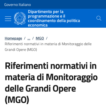
Vai al contenuto
Vai alla navigazione del sito
Governo Italiano
Dipartimento per la
programmazione e il
coordinamento della politica
Cerca
economica
Homepage
/
...
/
MGO
/
Riferimenti normativi in materia di Monitoraggio delle
Grandi Opere (MGO)
Riferimenti normativi in
materia di Monitoraggio
delle Grandi Opere
(MGO)