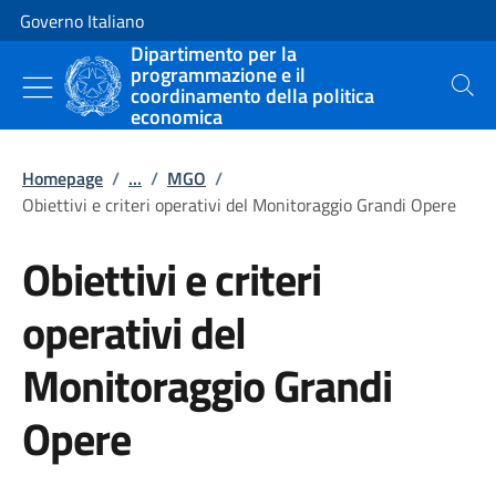
Vai al contenuto
Vai alla navigazione del sito
Governo Italiano
Dipartimento per la
programmazione e il
coordinamento della politica
Cerca
economica
Homepage
/
...
/
MGO
/
Obiettivi e criteri operativi del Monitoraggio Grandi Opere
Obiettivi e criteri
operativi del
Monitoraggio Grandi
Opere