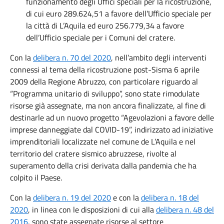
funzionamento degli Uffici speciali per la ricostruzione,
di cui euro 289.624,51 a favore dell’Ufficio speciale per
la città di L’Aquila ed euro 256.779,34 a favore
dell’Ufficio speciale per i Comuni del cratere.
Con la
delibera n. 70 del 2020
, nell’ambito degli interventi
connessi al tema della ricostruzione post-Sisma 6 aprile
2009 della Regione Abruzzo, con particolare riguardo al
“Programma unitario di sviluppo”, sono state rimodulate
risorse già assegnate, ma non ancora finalizzate, al fine di
destinarle ad un nuovo progetto “Agevolazioni a favore delle
imprese danneggiate dal COVID-19”, indirizzato ad iniziative
imprenditoriali localizzate nel comune de L’Aquila e nel
territorio del cratere sismico abruzzese, rivolte al
superamento della crisi derivata dalla pandemia che ha
colpito il Paese.
Con la
delibera n. 19 del 2020
e con la
delibera n. 18 del
2020
, in linea con le disposizioni di cui alla
delibera n. 48 del
2016
, sono state assegnate risorse al settore