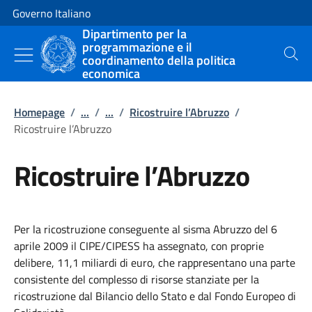
Vai al contenuto
Vai alla navigazione del sito
Governo Italiano
Dipartimento per la
programmazione e il
coordinamento della politica
Cerca
economica
Homepage
/
...
/
...
/
Ricostruire l’Abruzzo
/
Ricostruire l’Abruzzo
Ricostruire l’Abruzzo
Per la ricostruzione conseguente al sisma Abruzzo del 6
aprile 2009 il CIPE/CIPESS ha assegnato, con proprie
delibere, 11,1 miliardi di euro, che rappresentano una parte
consistente del complesso di risorse stanziate per la
ricostruzione dal Bilancio dello Stato e dal Fondo Europeo di