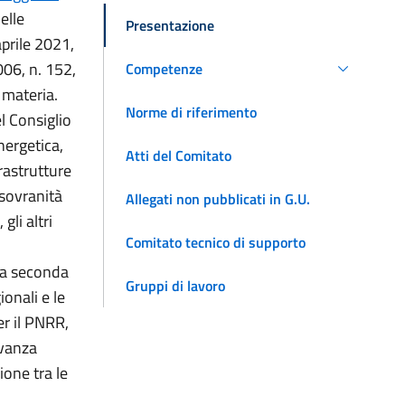
elle
Presentazione
aprile 2021,
006, n. 152,
Competenze
 materia.
Norme di riferimento
l Consiglio
nergetica,
Atti del Comitato
frastrutture
a sovranità
Allegati non pubblicati in G.U.
gli altri
Comitato tecnico di supporto
sua seconda
Gruppi di lavoro
ionali e le
er il PNRR,
evanza
ione tra le