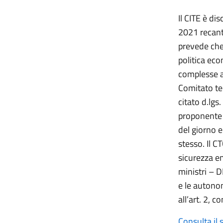
Il CITE è di
2021 recant
prevede che
politica eco
complesse at
Comitato tec
citato d.lgs
proponente l
del giorno e
stesso. Il 
sicurezza e
ministri – D
e le autono
all’art. 2, 
Consulta il 