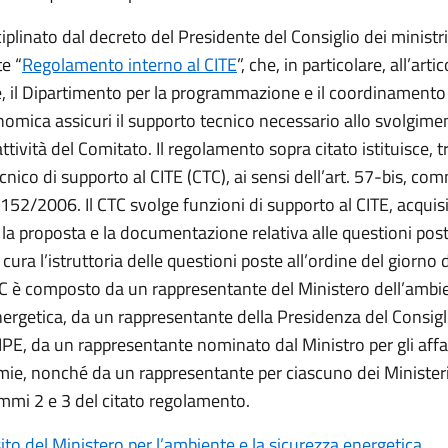
sciplinato dal decreto del Presidente del Consiglio dei ministri
e “
Regolamento interno al CITE
”, che, in particolare, all’arti
, il Dipartimento per la programmazione e il coordinamento 
nomica assicuri il supporto tecnico necessario allo svolgime
tività del Comitato. Il regolamento sopra citato istituisce, tra 
nico di supporto al CITE (CTC), ai sensi dell’art. 57-bis, co
. 152/2006. Il CTC svolge funzioni di supporto al CITE, acquis
a proposta e la documentazione relativa alle questioni post
 cura l’istruttoria delle questioni poste all’ordine del giorno
CTC è composto da un rappresentante del Ministero dell’ambie
nergetica, da un rappresentante della Presidenza del Consigl
IPE, da un rappresentante nominato dal Ministro per gli affar
mie, nonché da un rappresentante per ciascuno dei Ministeri
commi 2 e 3 del citato regolamento.
sito del Ministero per l’ambiente e la sicurezza energetica