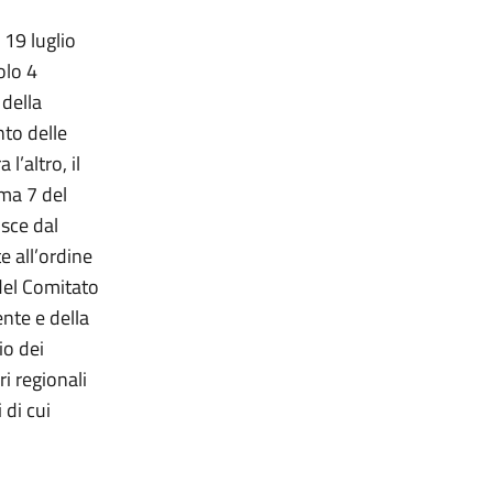
 19 luglio
colo 4
della
nto delle
l’altro, il
mma 7 del
isce dal
e all’ordine
 del Comitato
nte e della
io dei
i regionali
 di cui