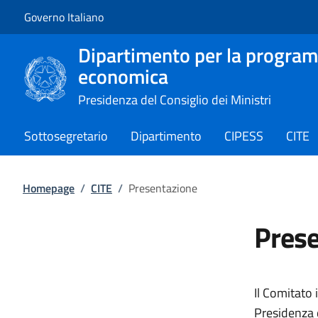
Vai al contenuto
Vai alla navigazione del sito
Governo Italiano
Dipartimento per la program
economica
Presidenza del Consiglio dei Ministri
Sottosegretario
Dipartimento
CIPESS
CITE
Homepage
/
CITE
/
Presentazione
Prese
Il Comitato 
Presidenza d