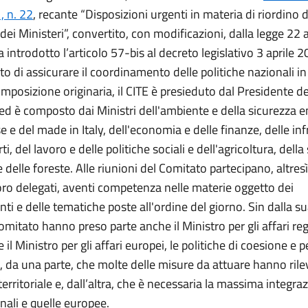
 n. 22
, recante “Disposizioni urgenti in materia di riordino d
 dei Ministeri”, convertito, con modificazioni, dalla legge 22 
a introdotto l’articolo 57-bis al decreto legislativo 3 aprile 2
to di assicurare il coordinamento delle politiche nazionali in
mposizione originaria, il CITE è presieduto dal Presidente de
 ed è composto dai Ministri dell'ambiente e della sicurezza e
e e del made in Italy, dell'economia e delle finanze, delle in
ti, del lavoro e delle politiche sociali e dell'agricoltura, dell
 delle foreste. Alle riunioni del Comitato partecipano, altresì, 
loro delegati, aventi competenza nelle materie oggetto dei
i e delle tematiche poste all'ordine del giorno. Sin dalla 
omitato hanno preso parte anche il Ministro per gli affari reg
il Ministro per gli affari europei, le politiche di coesione e p
, da una parte, che molte delle misure da attuare hanno ril
territoriale e, dall’altra, che è necessaria la massima integraz
nali e quelle europee.