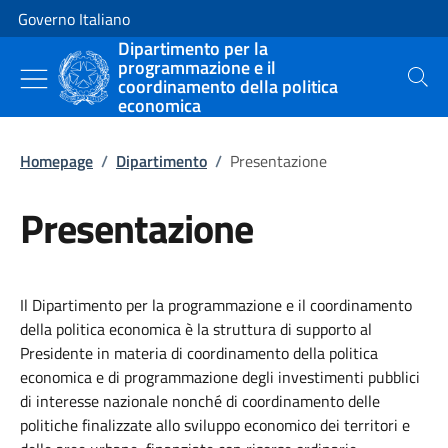
Vai al contenuto
Vai alla navigazione del sito
Governo Italiano
Dipartimento per la
programmazione e il
coordinamento della politica
Cerca
economica
Homepage
/
Dipartimento
/
Presentazione
Presentazione
Il Dipartimento per la programmazione e il coordinamento
della politica economica è la struttura di supporto al
Presidente in materia di coordinamento della politica
economica e di programmazione degli investimenti pubblici
di interesse nazionale nonché di coordinamento delle
politiche finalizzate allo sviluppo economico dei territori e