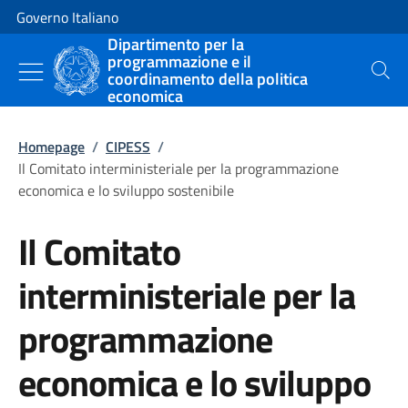
Vai al contenuto
Vai alla navigazione del sito
Governo Italiano
Dipartimento per la
programmazione e il
coordinamento della politica
Cerca
economica
Homepage
/
CIPESS
/
Il Comitato interministeriale per la programmazione
economica e lo sviluppo sostenibile
Il Comitato
interministeriale per la
programmazione
economica e lo sviluppo