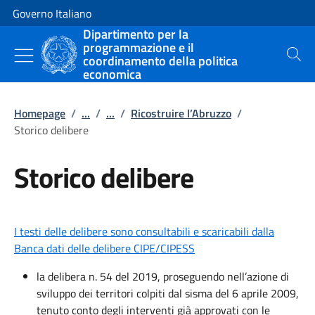
Vai al contenuto
Vai alla navigazione del sito
Governo Italiano
Dipartimento per la
programmazione e il
coordinamento della politica
Cerca
economica
Homepage
/
...
/
...
/
Ricostruire l’Abruzzo
/
Storico delibere
Storico delibere
I testi delle delibere sono consultabili e scaricabili dalla
Banca dati delle delibere CIPE/CIPESS
la delibera n. 54 del 2019, proseguendo nell’azione di
sviluppo dei territori colpiti dal sisma del 6 aprile 2009,
tenuto conto degli interventi già approvati con le