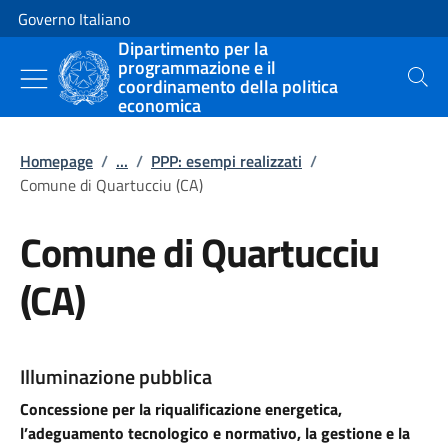
Vai al contenuto
Vai alla navigazione del sito
Governo Italiano
Dipartimento per la
programmazione e il
coordinamento della politica
Cerca
economica
Homepage
/
...
/
PPP: esempi realizzati
/
Comune di Quartucciu (CA)
Comune di Quartucciu
(CA)
Illuminazione pubblica
Concessione per la riqualificazione energetica,
l’adeguamento tecnologico e normativo, la gestione e la