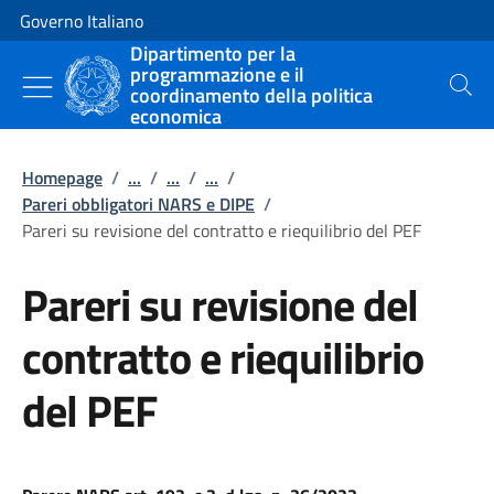
Vai al contenuto
Vai alla navigazione del sito
Governo Italiano
Dipartimento per la
programmazione e il
coordinamento della politica
Cerca
economica
Homepage
/
...
/
...
/
...
/
Pareri obbligatori NARS e DIPE
/
Pareri su revisione del contratto e riequilibrio del PEF
Pareri su revisione del
contratto e riequilibrio
del PEF