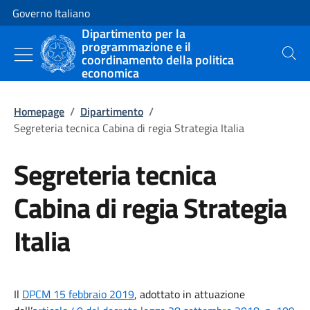
Vai al contenuto
Vai alla navigazione del sito
Governo Italiano
Dipartimento per la
programmazione e il
coordinamento della politica
Cerca
economica
Homepage
/
Dipartimento
/
Segreteria tecnica Cabina di regia Strategia Italia
Segreteria tecnica
Cabina di regia Strategia
Italia
Il
DPCM 15 febbraio 2019
, adottato in attuazione