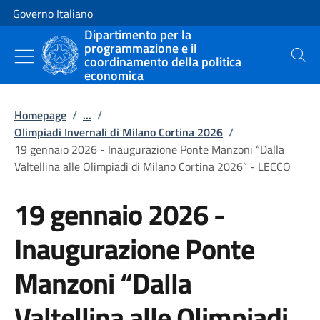
Vai al contenuto
Vai alla navigazione del sito
Governo Italiano
Dipartimento per la
programmazione e il
coordinamento della politica
Cerca
economica
Homepage
/
...
/
Olimpiadi Invernali di Milano Cortina 2026
/
19 gennaio 2026 - Inaugurazione Ponte Manzoni “Dalla
Valtellina alle Olimpiadi di Milano Cortina 2026” - LECCO
19 gennaio 2026 -
Inaugurazione Ponte
Manzoni “Dalla
Valtellina alle Olimpiadi