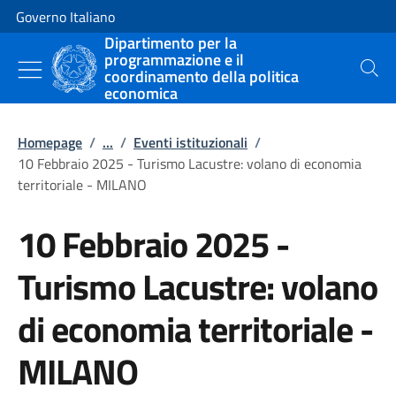
Vai al contenuto
Vai alla navigazione del sito
Governo Italiano
Dipartimento per la
programmazione e il
coordinamento della politica
Cerca
economica
Homepage
/
...
/
Eventi istituzionali
/
10 Febbraio 2025 - Turismo Lacustre: volano di economia
territoriale - MILANO
10 Febbraio 2025 -
Turismo Lacustre: volano
di economia territoriale -
MILANO