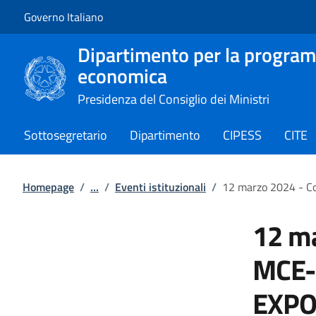
Vai al contenuto
Vai alla navigazione del sito
Governo Italiano
Dipartimento per la program
economica
Presidenza del Consiglio dei Ministri
Sottosegretario
Dipartimento
CIPESS
CITE
Homepage
/
...
/
Eventi istituzionali
/
12 marzo 2024 - C
12 m
MCE-
EXPO