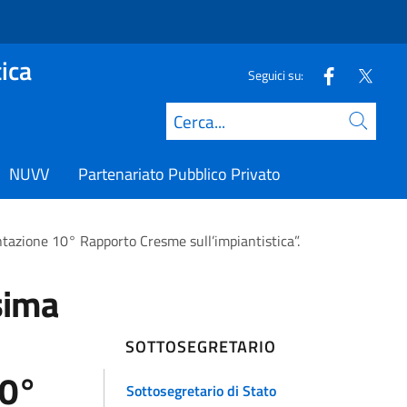
ica
Seguici su:
Cerca
NUVV
Partenariato Pubblico Privato
ione 10° Rapporto Cresme sull’impiantistica”.
sima
SOTTOSEGRETARIO
10°
Sottosegretario di Stato