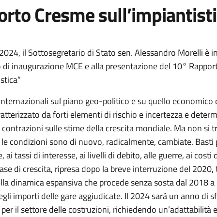
rto Cresme sull’impiantisti
2024, il Sottosegretario di Stato sen. Alessandro Morelli è 
 di inaugurazione MCE e alla presentazione del 10° Rappo
istica”
 internazionali sul piano geo-politico e su quello economico
tterizzato da forti elementi di rischio e incertezza e deter
e contrazioni sulle stime della crescita mondiale. Ma non si tr
: le condizioni sono di nuovo, radicalmente, cambiate. Basti
e, ai tassi di interesse, ai livelli di debito, alle guerre, ai costi 
ase di crescita, ripresa dopo la breve interruzione del 2020,
ella dinamica espansiva che procede senza sosta dal 2018 a 
li importi delle gare aggiudicate. Il 2024 sarà un anno di sf
per il settore delle costruzioni, richiedendo un’adattabilità 