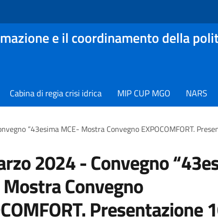
mazione e il coordinamento della polit
Cabina di regia crisi idrica
MIP CUP MGO
NARS
onvegno “43esima MCE- Mostra Convegno EXPOCOMFORT. Presentaz
arzo 2024 - Convegno “43e
 Mostra Convegno
COMFORT. Presentazione 