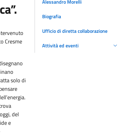
Alessandro Morelli
ca”.
Biografia
Ufficio di diretta collaborazione
intervenuto
rto Cresme
Attività ed eventi
 disegnano
minano
atta solo di
 pensare
dell’energia.
 trova
oggi, del
ide e
e