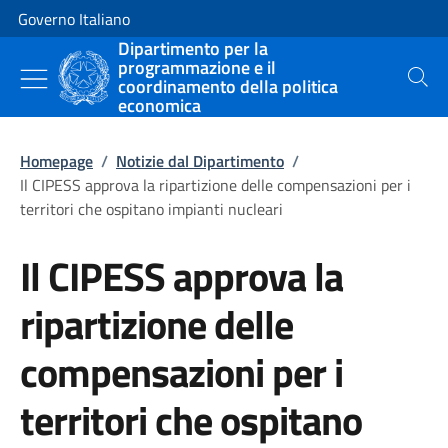
Vai al contenuto
Vai alla navigazione del sito
Governo Italiano
Dipartimento per la
programmazione e il
coordinamento della politica
Cerca
economica
Homepage
/
Notizie dal Dipartimento
/
Il CIPESS approva la ripartizione delle compensazioni per i
territori che ospitano impianti nucleari
Il CIPESS approva la
ripartizione delle
compensazioni per i
territori che ospitano