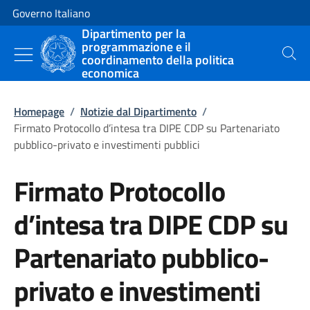
Vai al contenuto
Vai alla navigazione del sito
Governo Italiano
Dipartimento per la
programmazione e il
coordinamento della politica
Cerca
economica
Homepage
/
Notizie dal Dipartimento
/
Firmato Protocollo d’intesa tra DIPE CDP su Partenariato
pubblico-privato e investimenti pubblici
Firmato Protocollo
d’intesa tra DIPE CDP su
Partenariato pubblico-
privato e investimenti