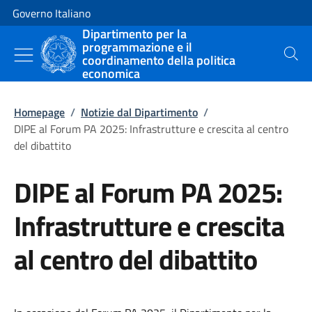
Vai al contenuto
Vai alla navigazione del sito
Governo Italiano
Dipartimento per la
programmazione e il
coordinamento della politica
Cerca
economica
Homepage
/
Notizie dal Dipartimento
/
DIPE al Forum PA 2025: Infrastrutture e crescita al centro
del dibattito
DIPE al Forum PA 2025:
Infrastrutture e crescita
al centro del dibattito